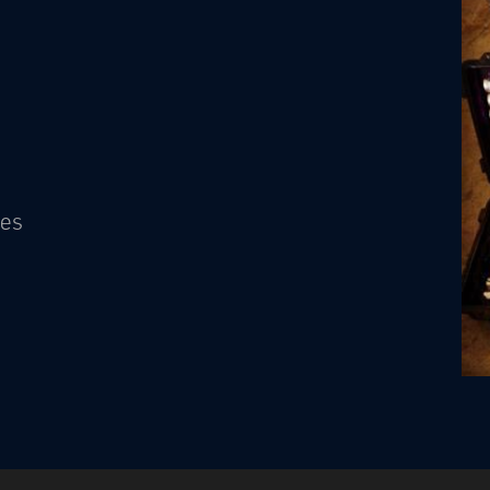
transpagroup
les
Déc 4